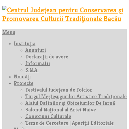
Menu
Instituția
Anunturi
Declaraţii de avere
Informatii
S.N.A.
Noutăți
Proiecte
Festivalul Judeţean de Folclor
Târgul Meşteşugurilor Artistice Tradiţionale
Alaiul Datinilor şi Obiceiurilor De Iarnă
Salonul Naţional al Artei Naive
Conexiuni Culturale
Teme de Cercetare | Apariţii Editoriale