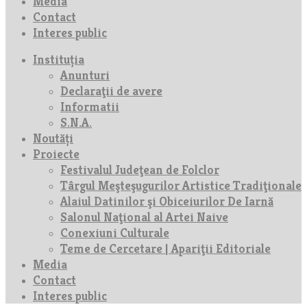
Media
Contact
Interes public
Instituția
Anunturi
Declaraţii de avere
Informatii
S.N.A.
Noutăți
Proiecte
Festivalul Judeţean de Folclor
Târgul Meşteşugurilor Artistice Tradiţionale
Alaiul Datinilor şi Obiceiurilor De Iarnă
Salonul Naţional al Artei Naive
Conexiuni Culturale
Teme de Cercetare | Apariţii Editoriale
Media
Contact
Interes public