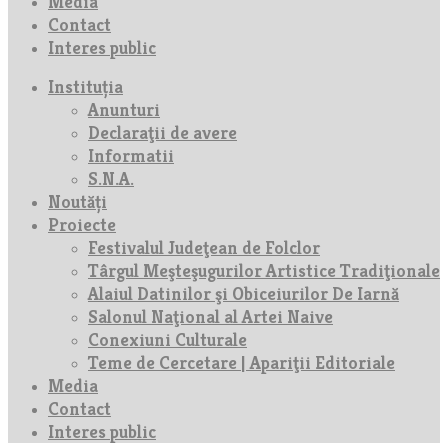
Media
Contact
Interes public
Instituția
Anunturi
Declaraţii de avere
Informatii
S.N.A.
Noutăți
Proiecte
Festivalul Judeţean de Folclor
Târgul Meşteşugurilor Artistice Tradiţionale
Alaiul Datinilor şi Obiceiurilor De Iarnă
Salonul Naţional al Artei Naive
Conexiuni Culturale
Teme de Cercetare | Apariţii Editoriale
Media
Contact
Interes public