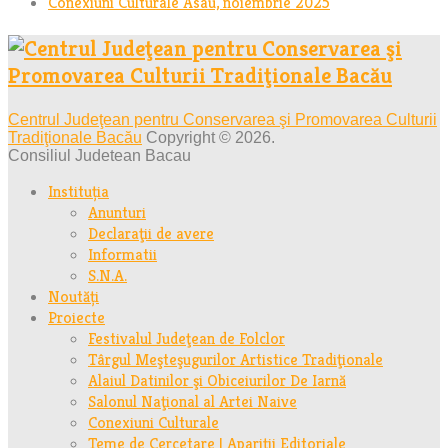
Conexiuni Culturale Asau, noiembrie 2025
Centrul Judeţean pentru Conservarea şi Promovarea Culturii
Tradiţionale Bacău
Copyright © 2026.
Consiliul Judetean Bacau
Instituția
Anunturi
Declaraţii de avere
Informatii
S.N.A.
Noutăți
Proiecte
Festivalul Judeţean de Folclor
Târgul Meşteşugurilor Artistice Tradiţionale
Alaiul Datinilor şi Obiceiurilor De Iarnă
Salonul Naţional al Artei Naive
Conexiuni Culturale
Teme de Cercetare | Apariţii Editoriale