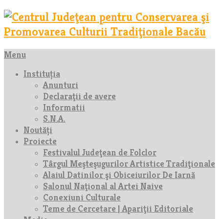
Menu
Instituția
Anunturi
Declaraţii de avere
Informatii
S.N.A.
Noutăți
Proiecte
Festivalul Judeţean de Folclor
Târgul Meşteşugurilor Artistice Tradiţionale
Alaiul Datinilor şi Obiceiurilor De Iarnă
Salonul Naţional al Artei Naive
Conexiuni Culturale
Teme de Cercetare | Apariţii Editoriale